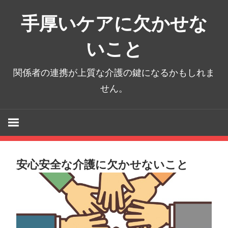
コ
手厚いケアに欠かせな
ン
テ
いこと
ン
ツ
関係者の連携が上質な介護の鍵になるかもしれま
へ
せん。
ス
キ
ッ
プ
安心安全な介護に欠かせないこと