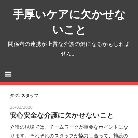
コ
手厚いケアに欠かせな
ン
テ
いこと
ン
ツ
関係者の連携が上質な介護の鍵になるかもしれま
へ
せん。
ス
キ
ッ
プ
タグ:
スタッフ
26/02/2020
安心安全な介護に欠かせないこと
介護の現場では、チームワークが重要なポイントにな
ります。それぞれのスタッフが協力し合って、施設の